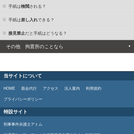
手紙は
検閲
される？
手紙は
差し入れ
できる？
接見禁止
だと手紙はどうなる？
その他 拘置所のことなら
拘置所とは
拘置所での生活
当サイトについて
拘置所での面会の仕方
HOME
面会代行
アクセス
法人案内
利用規約
プライバシーポリシー
拘置所への差し入れの仕方
特設サイト
拘置所の所在地等
刑事事件弁護士アトム