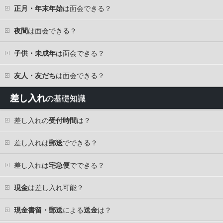
正月・年末年始
は面会できる？
夜間
は面会できる？
子供・未成年
は面会できる？
友人・友だち
は面会できる？
差し入れ
の基礎知識
差し入れの
受付時間
は？
差し入れは
郵送
でできる？
差し入れは
宅急便
でできる？
現金
は差し入れ可能？
現金書留・郵送
による
送金
は？