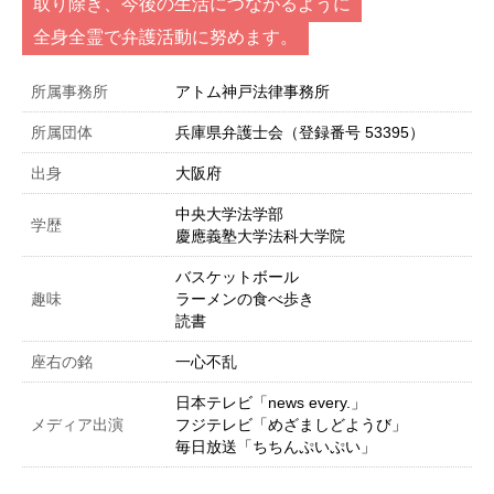
取り除き、今後の生活につながるように
全身全霊で弁護活動に努めます。
所属事務所
アトム神戸法律事務所
所属団体
兵庫県弁護士会（登録番号 53395）
出身
大阪府
中央大学法学部
学歴
慶應義塾大学法科大学院
バスケットボール
趣味
ラーメンの食べ歩き
読書
座右の銘
一心不乱
日本テレビ「news every.」
メディア出演
フジテレビ「めざましどようび」
毎日放送「ちちんぷいぷい」