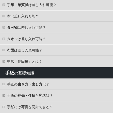
手紙・年賀状
は差し入れ可能？
本
は差し入れ可能？
食べ物
は差し入れ可能？
タオル
は差し入れ可能？
布団
は差し入れ可能？
売店「
池田屋
」とは？
手紙
の基礎知識
手紙の
書き方・出し方
は？
手紙の
宛先・住所
と
宛名
は？
手紙には
写真
を同封できる？