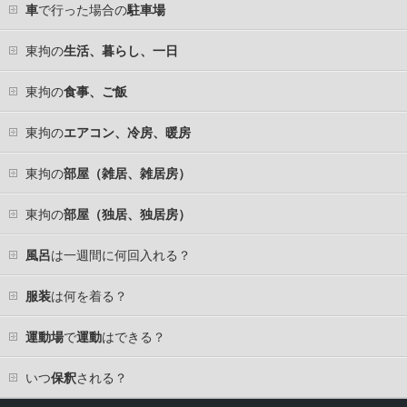
車
で行った場合の
駐車場
東拘の
生活、暮らし、一日
東拘の
食事、ご飯
東拘の
エアコン、冷房、暖房
東拘の
部屋（雑居、雑居房）
東拘の
部屋（独居、独居房）
風呂
は一週間に何回入れる？
服装
は何を着る？
運動場
で
運動
はできる？
いつ
保釈
される？