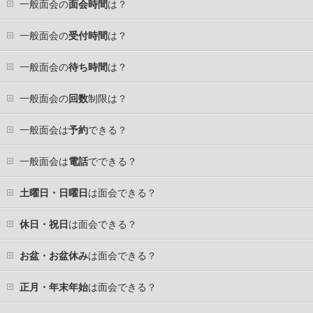
一般面会の
面会時間
は？
一般面会の
受付時間
は？
一般面会の
待ち時間
は？
一般面会の
回数
制限は？
一般面会は
予約
できる？
一般面会は
電話
でできる？
土曜日・日曜日
は面会できる？
休日・祝日
は面会できる？
お盆・お盆休み
は面会できる？
正月・年末年始
は面会できる？