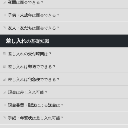
夜間
は面会できる？
子供・未成年
は面会できる？
友人・友だち
は面会できる？
差し入れ
の基礎知識
差し入れの
受付時間
は？
差し入れは
郵送
でできる？
差し入れは
宅急便
でできる？
現金
は差し入れ可能？
現金書留・郵送
による
送金
は？
手紙・年賀状
は差し入れ可能？