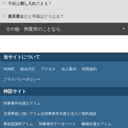
手紙は
差し入れ
できる？
接見禁止
だと手紙はどうなる？
その他 拘置所のことなら
拘置所とは
拘置所での生活
当サイトについて
拘置所での面会の仕方
HOME
面会代行
アクセス
法人案内
利用規約
プライバシーポリシー
拘置所への差し入れの仕方
特設サイト
拘置所の所在地等
刑事事件弁護士アトム
交通事故に強いアトム法律事務所弁護士法人に無料相談
事故慰謝料アトム
刑事事件データベース
離婚弁護士アトム