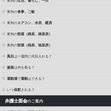
東拘の
生活、暮らし、一日
東拘の
食事、ご飯
東拘の
エアコン、冷房、暖房
東拘の
部屋（雑居、雑居房）
東拘の
部屋（独居、独居房）
風呂
は一週間に何回入れる？
服装
は何を着る？
運動場
で
運動
はできる？
いつ
保釈
される？
弁護士面会
のご案内