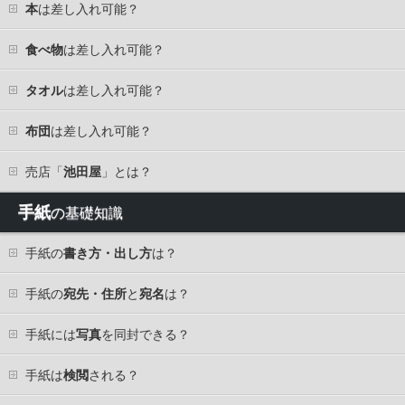
本
は差し入れ可能？
食べ物
は差し入れ可能？
タオル
は差し入れ可能？
布団
は差し入れ可能？
売店「
池田屋
」とは？
手紙
の基礎知識
手紙の
書き方・出し方
は？
手紙の
宛先・住所
と
宛名
は？
手紙には
写真
を同封できる？
手紙は
検閲
される？