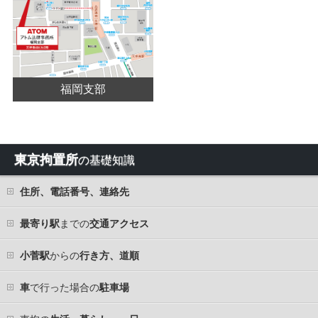
福岡支部
東京拘置所
の基礎知識
住所、電話番号、連絡先
最寄り駅
までの
交通アクセス
小菅駅
からの
行き方、道順
車
で行った場合の
駐車場